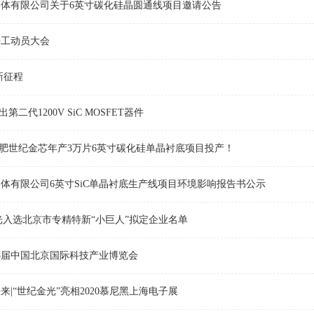
体有限公司关于6英寸碳化硅晶圆通线项目邀请公告
开工动员大会
新征程
第二代1200V SiC MOSFET器件
合肥世纪金芯年产3万片6英寸碳化硅单晶衬底项目投产！
体有限公司6英寸SiC单晶衬底生产线项目环境影响报告书公示
光入选北京市专精特新“小巨人”拟定企业名单
3届中国北京国际科技产业博览会
|“世纪金光”亮相2020慕尼黑上海电子展